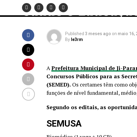
Saúde e Educaçã
Published
3 meses ago
on
maio 16, 
By
le3rm
A
Prefeitura Municipal de Ji-Para
Concursos Públicos para as Secr
(SEMED).
Os certames têm como obje
funções de nível fundamental, médio, 
Segundo os editais, as oportunid
SEMUSA
Biomédico (1 vaga + 10 CR)